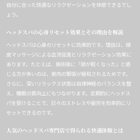
ッシュ法
自分に合った快適なリラクゼーションを体感できるでし
メンズにも人気のヘッドスパ癒し効果を徹
ょう。
底解説
ヘッドスパ専門店で感じる癒しの違いとは
ヘッドスパの心身リセット効果とその理由を解説
ヘッドスパが快適な睡眠や美容に与える影
ヘッドスパは心身のリセットに効果的です。理由は、頭
響
皮マッサージによる血流促進とリラクゼーション効果に
ヘッドスパの癒し効果を最大化するポイン
あります。たとえば、施術後に「頭が軽くなった」と感
ト
じる方が多いのは、筋肉の緊張が緩和されるためです。
さらに、深いリラックス状態は自律神経のバランスを整
理想のヘッドスパを選ぶコツと注意点
え、睡眠の質向上にもつながります。定期的にヘッドス
ヘッドスパ選びで快適さを重視する際のポ
パを受けることで、日々のストレスや疲労を効率的にリ
イント
セットできるのです。
人気ヘッドスパ専門店の選び方と快適体験
の秘訣
人気のヘッドスパ専門店で得られる快適体験とは
ヘッドスパランキングを活用した賢い選択