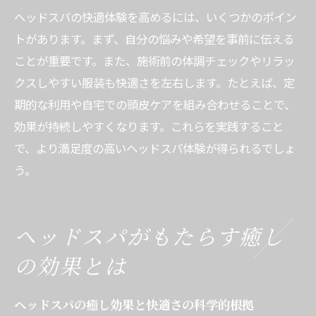
ヘッドスパの快適体験を高めるには、いくつかのポイン
快適なヘッドスパ習慣が健康維持に与える
トがあります。まず、自分の悩みや希望を事前に伝える
影響
ことが重要です。また、施術前の体調チェックやリラッ
ヘッドスパ快適体験を継続するためのポイ
クスしやすい服装も快適さを左右します。たとえば、定
ント
期的な利用や自宅での頭皮ケアを組み合わせることで、
ヘッドスパは安全？リスクと対策を知る
効果が持続しやすくなります。これらを実践すること
ヘッドスパ快適体験と安全性を両立するポ
で、より満足度の高いヘッドスパ体験が得られるでしょ
イント
う。
ヘッドスパのリスクを知り快適に利用する
方法
快適なヘッドスパ施術を受けるための注意
ヘッドスパがもたらす癒し
点
の効果とは
ヘッドスパ利用時に意識すべき安全対策と
は
ヘッドスパの癒し効果と快適さの科学的根拠