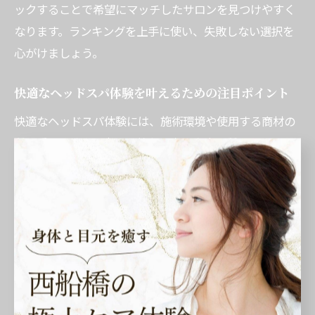
ックすることで希望にマッチしたサロンを見つけやすく
なります。ランキングを上手に使い、失敗しない選択を
心がけましょう。
快適なヘッドスパ体験を叶えるための注目ポイント
快適なヘッドスパ体験には、施術環境や使用する商材の
質も重要です。理由は、静かな空間や高品質なオイル、
機器がリラクゼーション効果を高めるからです。例え
ば、個室や照明の工夫、リラックスできる音楽など、五
感に配慮したサロンは満足度が高い傾向にあります。施
術内容だけでなく、環境や使用アイテムにも注目して選
ぶことで、より快適な時間を過ごすことができます。
失敗しないヘッドスパの選び方と注意すべき点