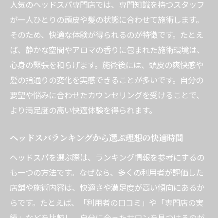
人気のヘッドスパ専門店では、専門知識を持つスタッフ
術
が一人ひとりの頭皮や髪の状態に合わせて施術します。
快適なヘッドスパ体験を叶えるための注目
そのため、快適な体験が得られるのが特徴です。たとえ
ポイント
ば、静かな空間やアロマの香りに包まれた施術環境は、
失敗しないヘッドスパの選び方と注意すべ
心身の緊張を和らげます。施術後には、頭皮の爽快感や
き点
髪の指通りの変化を実感できることが多いです。自分の
快適なヘッドスパ体験を求める人の選択基
要望や悩みに合わせたカウンセリングを受けることで、
準
より満足度の高い快適体験を得られます。
ドライとウェットの違いを徹底解説
ヘッドスパランキングから選ぶ理想の快適時間
ドライとウェットのヘッドスパ快適性を比
較
ヘッドスパを選ぶ際は、ランキング情報を参考にするの
も一つの方法です。なぜなら、多くの利用者が評価した
ヘッドスパの種類別に快適さと効果を解説
店舗や施術内容は、快適さや満足度が高い傾向にあるか
ウェットとドライヘッドスパの選び方と特
らです。たとえば、「利用者の口コミ」や「専門店の実
徴
績」などを比較し、自分に合ったサロンを見つけるのが