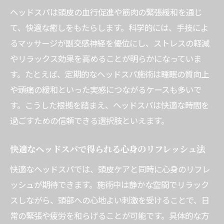
ヘッドスパの安全性と快適さを確保する方
ヘッドスパは頭皮の血行促進や筋肉の緊張緩和を通じ
法
て、快適な癒しをもたらします。科学的には、手技によ
安心して快適なヘッドスパを受けるための
るマッサージが副交感神経を優位にし、ストレスの軽減
知識
やリラックス効果を高めることが明らかになっていま
カップルやメンズにも人気のヘッドスパ事情
す。たとえば、定期的なヘッドスパ施術は睡眠の質向上
カップルで楽しむ快適ヘッドスパの魅力を
や頭痛の緩和といった実感につながるケースも多いで
紹介
す。こうした根拠を踏まえ、ヘッドスパは快適な時間を
過ごすための信頼できる選択肢といえます。
メンズにも人気の快適ヘッドスパ最新事情
ヘッドスパ快適体験をシェアする楽しみ方
快適なヘッドスパで得られる心身のリフレッシュ法
快適さを重視したカップル向けヘッドスパ
快適なヘッドスパでは、頭皮ケアと同時に心身のリフレ
の選び方
ッシュが期待できます。施術中は静かな空間でリラック
メンズに支持される快適ヘッドスパの特徴
スしながら、頭部への心地よい刺激を受けることで、日
と理由
常の緊張や疲労を和らげることが可能です。具体的な方
快適なヘッドスパで大切な人と過ごす特別