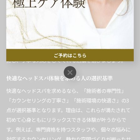
ヘッドスパ選びで失敗を防ぐには、事前に施術内容やカ
ウンセリングの有無を確認することが大切です。なぜな
ら、十分な説明や相談がないと希望と異なる施術になる
可能性があるためです。例えば、頭皮トラブルやアレル
ギーがある場合は、事前に伝えて対応可能なサロンを選
ぶことが安心につながります。自分の悩みや目的を明確
ご予約はこちら
にし、丁寧な対応をしてくれる店舗を選びましょう。
ご予約はこちら
快適なヘッドスパ体験を求める人の選択基準
快適なヘッドスパを求めるなら、「施術者の専門性」
「カウンセリングの丁寧さ」「施術環境の快適さ」の3
点が選択基準となります。理由は、これらが満たされて
初めて心身ともにリラックスできる体験が叶うからで
す。例えば、専門資格を持つスタッフや、個々の悩みに
対応するカウンセリング、静かな空間づくりが揃ったサ