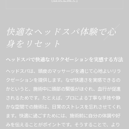
を解説
人気のヘッドスパ専門店で得られる快適体
験とは
快適なヘッドスパ体験で心
ヘッドスパランキングから選ぶ理想の快適
身をリセット
時間
ヘッドスパで感じる心地よさと健康へのア
ヘッドスパで快適なリラクゼーションを実感する方法
プローチ
ヘッドスパは、頭皮のマッサージを通じて心地よいリラ
ヘッドスパ快適体験を高めるコツとポイン
クゼーションを提供します。なぜ快適さを実感できるの
ト
かというと、施術中に頭部の緊張がほぐれ、血行が促進
ヘッドスパがもたらす癒しの効果とは
されるためです。たとえば、プロによる丁寧な手技や静
ヘッドスパの癒し効果と快適さの科学的根
かな空間での施術は、日常のストレスを忘れさせてくれ
拠
ます。快適に過ごすためには、施術前に自分の体調や好
快適なヘッドスパで得られる心身のリフレ
みを伝えることがポイントです。そうすることで、より