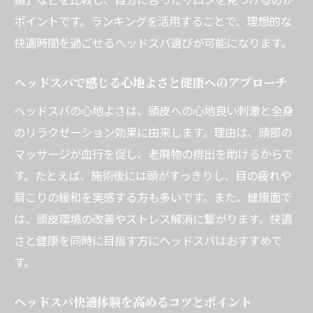
快適さを追求したヘッドスパの選択ポイン
ポイントです。ランキングを活用することで、理想的な
ト
快適時間を過ごせるヘッドスパ選びが可能になります。
ヘッドスパ体験を左右する施術方法の違い
自分に合ったヘッドスパで快適時間を過ご
ヘッドスパで感じる心地よさと健康へのアプローチ
すコツ
ヘッドスパの心地よさは、頭皮への心地良い刺激と全身
毎月のヘッドスパで得られる健康メリット
のリラクゼーション効果に由来します。理由は、頭部の
毎月のヘッドスパで快適な健康習慣を作る
マッサージが血行を促し、老廃物の排出を助けるからで
方法
す。たとえば、施術後には頭がすっきりし、目の疲れや
ヘッドスパの定期利用がもたらす快適な効
肩こりの緩和を実感する方も多いです。また、健康面で
果
は、頭皮環境の改善やストレス解消に繋がります。快適
ヘッドスパの健康メリットと快適生活の関
さと健康を同時に目指す方にヘッドスパはおすすめで
係
す。
ヘッドスパを毎月受けることで実感できる
ヘッドスパ快適体験を高めるコツとポイント
快適さ