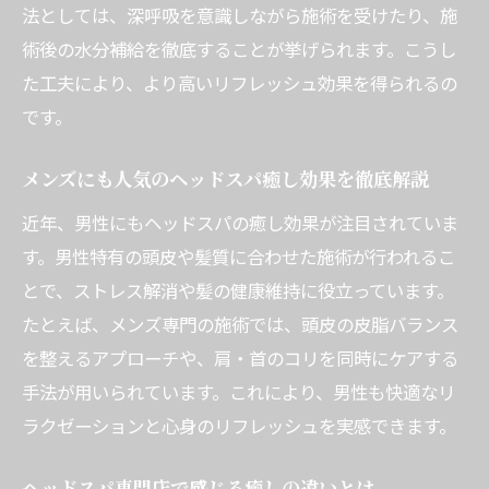
法としては、深呼吸を意識しながら施術を受けたり、施
な時間
術後の水分補給を徹底することが挙げられます。こうし
最新ヘッドスパ事情と快適さの秘訣を紹介
た工夫により、より高いリフレッシュ効果を得られるの
最新ヘッドスパ機器で快適さが進化する理
です。
由
ヘッドスパ快適体験を叶える新しいサービ
メンズにも人気のヘッドスパ癒し効果を徹底解説
スとは
近年、男性にもヘッドスパの癒し効果が注目されていま
人気のヘッドスパランキングと快適さの傾
す。男性特有の頭皮や髪質に合わせた施術が行われるこ
向
とで、ストレス解消や髪の健康維持に役立っています。
快適さを追求したヘッドスパの最新トレン
たとえば、メンズ専門の施術では、頭皮の皮脂バランス
ド
を整えるアプローチや、肩・首のコリを同時にケアする
手法が用いられています。これにより、男性も快適なリ
業務用ヘッドスパ機器で感じる快適施術の
ラクゼーションと心身のリフレッシュを実感できます。
魅力
快適なヘッドスパ体験を実現する選び方と