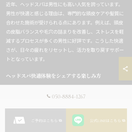
近年、ヘッドスパは男性にも高い人気を誇っています。
男性が快適と感じる理由は、専門的な頭皮ケアや髪質に
合わせた施術が受けられる点にあります。例えば、頭皮
の皮脂バランスや毛穴の詰まりを改善し、ストレスを軽
減するプロセスが多くの男性に好評です。こうした快適
さが、日々の疲れをリセットし、活力を取り戻すサポー
トとなっています。
ヘッドスパ快適体験をシェアする楽しみ方
ヘッドスパの快適な体験は、家族や友人とシェアするこ
050-8884-1267
とでさらに楽しみが広がります。理由は、体験談や感想
を共有することで、新たな発見やおすすめポイントが見
つかるからです。例えば、施術後のリフレッシュ感や心
ご予約はこちら
公式LINEはこちら
地よさを話題にすることで、次回のヘッドスパ選びの参