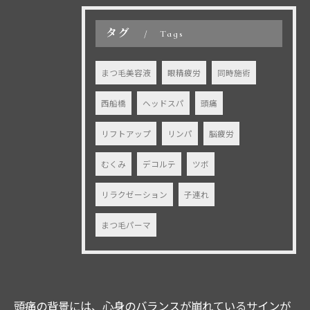
タグ
Tags
まつ毛美容液
眼精疲労
同時施術
西船橋
ヘッドスパ
頭痛
リフトアップ
リンパ
脳疲労
むくみ
デコルテ
ツボ
ご予約はこちら
リラクゼーション
子連れ
まつ毛パーマ
頭痛の背景には、心身のバランスが崩れているサインが