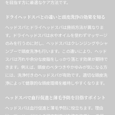
を目指す方に最適なケア方法です。
ヘッドスパ体験をより充実させる過ごし方
ヘッドスパ利用時の心身へのプラス効果
ドライヘッドスパとの違いと頭皮洗浄の効果を知る
自分に合ったヘッドスパ選びのコツと注意点
ヘッドスパとドライヘッドスパは施術方法が異なりま
理想の効果を得るためのヘッドスパ選びの
す。ドライヘッドスパは水やオイルを使わずマッサージ
基準
のみを行うのに対し、ヘッドスパはクレンジングやシャ
専門スタッフによるカウンセリングの重要
ンプーで頭皮洗浄も行います。この違いにより、ヘッド
性
スパは汚れや余分な皮脂をしっかり落とす効果が期待で
メンズ向けヘッドスパの選び方と注意ポイ
きます。例えば、頭皮のベタつきやかゆみが気になる方
ント
には、洗浄付きのヘッドスパが有効です。適切な頭皮洗
浄によって健康的な頭皮環境を維持しやすくなります。
施術場所ごとの特徴と自分に合う選択法
口コミや評判を活かしたヘッドスパの賢い
ヘッドスパで血行促進と薄毛予防を目指すポイント
選び方
ヘッドスパは血行促進と薄毛予防に役立ちます。理由
安全性と満足感を重視したヘッドスパ選び