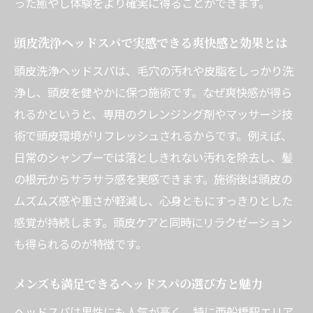
った癒やし体験をより確実に得ることができます。
それぞれの施術がもたらすリラックス効果
の違い
頭皮洗浄ヘッドスパで実感できる爽快感と効果とは
ヘッドマッサージとヘッドスパの適した選
頭皮洗浄ヘッドスパは、毛穴の汚れや皮脂をしっかり洗
び方
浄し、頭皮を健やかに保つ施術です。なぜ爽快感が得ら
短時間で効果を感じたい時の施術ポイント
れるかというと、専用のクレンジング剤やマッサージ技
ドライヘッドスパと頭皮洗浄の違いを理解
術で頭皮環境がリフレッシュされるからです。例えば、
する
日常のシャンプーでは落としきれない汚れを除去し、髪
ヘッドスパの方が合う人・マッサージが向
の根元からサラサラ感を実感できます。施術後は頭皮の
く人の傾向
ムズムズ感や重さが軽減し、心身ともにすっきりとした
ヘッドスパが毎月おすすめな理由と効果の持続
感覚が持続します。頭皮ケアと同時にリラクゼーション
性
も得られるのが特徴です。
毎月のヘッドスパで得られる頭皮ケアの持
メンズも満足できるヘッドスパの選び方と魅力
続効果
ヘッドスパは男性にも人気が高く、特に西船橋駅エリア
定期的なヘッドスパがストレス解消に役立