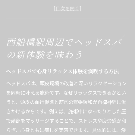
西船橋ヘッドスパ専門店で癒やしを実感す
るコツ
頭皮洗浄ヘッドスパで実感できる爽快感と
効果とは
西船橋駅周辺でヘッドスパ
メンズも満足できるヘッドスパの選び方と
の新体験を味わう
魅力
ヘッドスパの施術で得られる頭皮ケアの実
ヘッドスパで心身リラックス体験を満喫する方法
感ポイント
ヘッドスパは、頭皮環境の改善と深いリラクゼーション
ヘッドスパ体験を安全に楽しむための注意
を同時に叶える施術です。なぜリラックスできるかとい
点
うと、頭皮の血行促進と筋肉の緊張緩和が自律神経に働
理想の頭皮環境へ導くヘッドスパの魅力解説
きかけるからです。例えば、施術中にゆったりとした圧
ヘッドスパが頭皮環境を整える理由とプロ
で頭部をマッサージすることで、ストレスや疲労感が和
の技術
らぎ、心身ともに癒しを実感できます。具体的には、深