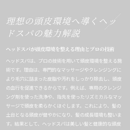
安全なヘッドスパの選び方と信頼できる施
術者
理想の頭皮環境へ導くヘッ
ヘッドスパで感じる不安や疑問の解消法
リラクゼーションと安全性の両立を目指す
ドスパの魅力解説
施術
心身を癒す西船橋駅のヘッドスパ活用法
ヘッドスパが頭皮環境を整える理由とプロの技術
ストレス解消に効果的なヘッドスパ利用の
ヘッドスパは、プロの技術を用いて頭皮環境を整える施
流れ
術です。理由は、専門的なマッサージやクレンジングに
より毛穴に詰まった皮脂や汚れをしっかり除去し、頭皮
メンズも気軽に利用できるヘッドスパの魅
の血行を促進できるからです。例えば、専用のクレンジ
力
ング剤を使った洗浄や、指先を使ったリズミカルなマッ
リラックス目的で選びたいヘッドスパポイ
サージで頭皮を柔らかくほぐします。これにより、髪の
ント
土台となる頭皮が健やかになり、髪の成長環境も整いま
頭皮ケアとリラクゼーションを両立させる
す。結果として、ヘッドスパは美しい髪と健康的な頭皮
方法