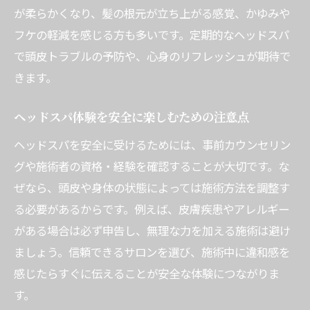
髪と頭皮を守るためのヘッドスパ活用ポイ
が柔らかくなり、髪の根元が立ち上がる感覚、かゆみや
ント
フケの軽減を感じる方も多いです。定期的なヘッドスパ
で頭皮トラブルの予防や、心身のリフレッシュが期待で
ドライヘッドスパと通常施術の違いと選び
きます。
方
頭皮環境を整えるための洗浄技術の魅力
ヘッドスパ体験を安全に楽しむための注意点
ヘッドスパで頭皮と髪の健康を目指す方法
ヘッドスパを安全に受けるためには、事前カウンセリン
ヘッドマッサージの安全性とリスクを正しく理
グや施術者の資格・経験を確認することが大切です。な
解
ぜなら、頭皮や身体の状態によっては施術方法を調整す
ヘッドスパ施術時に気を付ける安全ポイン
る必要があるからです。例えば、皮膚疾患やアレルギー
ト
がある場合は必ず申告し、無理な力を加える施術は避け
ヘッドマッサージと死亡事例の実際のリス
ましょう。信頼できるサロンを選び、施術中に違和感を
クは
感じたらすぐに伝えることが安全な体験につながりま
体調不良時にヘッドスパを控えるべき理由
す。