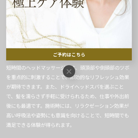
提案を受けるのもおすすめです。目的に合わせて施術を
選ぶことで、より満足度の高いケアが可能となります。
短時間で効果を感じたい時の施術ポイント
忙しい日常の中で短時間でも効果を得たい場合、ポイン
ご予約はこちら
トは施術の集中度と部位の選び方にあります。例えば、
短時間のヘッドマッサージでは、頭頂部や側頭部のツボ
ご予約はこちら
を重点的に刺激することで、即効的なリフレッシュ効果
が期待できます。また、ドライヘッドスパを選ぶこと
で、髪を濡らさず手軽に受けられるため、仕事や外出前
後にも最適です。施術時には、リラクゼーション効果が
高い呼吸法や姿勢にも意識を向けることで、短時間でも
満足できる体験が得られます。