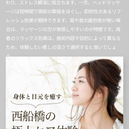
わり、ストレス解消に役立ちます。一方、ヘッドマッサ
ージは短時間で頭部の緊張をほぐし、即効性のあるリフ
レッシュ効果が期待できます。肩や首の疲労感が強い場
合は、マッサージの方が実感しやすいのが特徴です。両
者のリラックス効果は、施術内容や目的によって異なる
ため、体験したい癒しの深さで選択すると良いでしょ
う。
ヘッドマッサージとヘッドスパの適した選び方
自分に合った施術を選ぶには、目的を明確にすることが
大切です。頭皮のベタつきや髪のダメージが気になる場
合は、頭皮洗浄を含むヘッドスパが適しています。逆
に、目の疲れや肩こり、ストレス解消を求める場合は、
ヘッドマッサージのリラクゼーション効果が役立ちま
す。施術前にスタッフに悩みや希望を相談し、具体的な