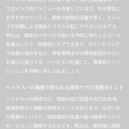
ではメンズ向けメニューも充実しています。なぜ男性に
つ理由
おすすめかというと、頭皮の皮脂分泌量が多く、ストレ
ヘッドスパの効果を長持ちさせるセルフケ
スや加齢による頭皮トラブルが起こりやすいためです。
アのコツ
例えば、頭皮のベタつきや抜け毛予防に特化したコース
生活習慣とヘッドスパの組み合わせで健康
を選ぶことで、効果的にケアできます。カウンセリング
維持
で自身の悩みを伝え、男性専用または男性歓迎のサロン
メンズにも人気のヘッドスパ定期利用の魅
を選ぶと安心です。ヘッドスパを通じて、清潔感とリフ
力
レッシュを同時に手に入れましょう。
ヘッドスパの頻度と理想の頭皮環境づくり
ドライヘッドスパや頭皮洗浄のメリットを知る
ヘッドスパの施術で得られる頭皮ケアの実感ポイント
ドライヘッドスパの特徴と頭皮へのやさし
ヘッドスパの施術では、頭皮の血行促進や毛穴の洗浄、
い効果
保湿効果など複数の実感ポイントがあります。なぜこれ
頭皮洗浄ヘッドスパで感じる深いリラック
が重要かというと、頭皮環境の改善が髪の健康やリラク
ス感
ゼーションに直結するからです。例えば、施術後に頭皮