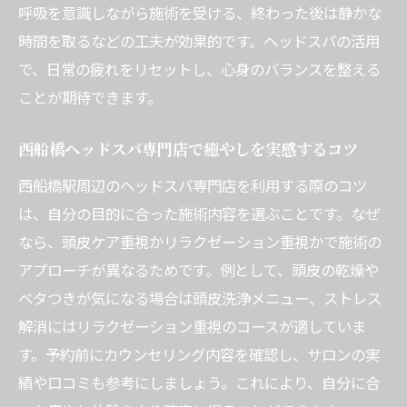
ドライヘッドスパとの違いと頭皮洗浄の効
呼吸を意識しながら施術を受ける、終わった後は静かな
果を知る
時間を取るなどの工夫が効果的です。ヘッドスパの活用
ヘッドスパで血行促進と薄毛予防を目指す
で、日常の疲れをリセットし、心身のバランスを整える
ポイント
ことが期待できます。
頭皮トラブル改善に役立つヘッドスパの魅
力とは
西船橋ヘッドスパ専門店で癒やしを実感するコツ
ヘッドスパ専門店で受ける頭皮ケアの特徴
西船橋駅周辺のヘッドスパ専門店を利用する際のコツ
と利点
は、自分の目的に合った施術内容を選ぶことです。なぜ
ヘッドスパを続けることで理想の頭皮環境
なら、頭皮ケア重視かリラクゼーション重視かで施術の
を保つ方法
アプローチが異なるためです。例として、頭皮の乾燥や
ベタつきが気になる場合は頭皮洗浄メニュー、ストレス
ヘッドスパとヘッドマッサージの違いを徹底解
解消にはリラクゼーション重視のコースが適していま
説
す。予約前にカウンセリング内容を確認し、サロンの実
ヘッドスパとヘッドマッサージの特徴を比
績や口コミも参考にしましょう。これにより、自分に合
較解説