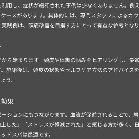
ヘッドスパの短時間利用で得られる効果
を利用し、症状が緩和された事例は少なくありません。例え
たケースがあります。具体的には、専門スタッフによるカウ
健康維持へ導くヘッドスパ選びのコツを紹介
た実践例は、頭痛改善を目指す方にとって有益な参考となり
自分に合ったヘッドスパ専門店の選び方
頭皮洗浄や施術技術に注目した選定ポイント
介
ヘッドスパとリラクゼーションの両立方法
グから始まります。頭皮や体調の悩みをヒアリングし、最
頭痛改善と美容効果を兼ねるサロンの探し方
す。施術後は、頭皮の状態やセルフケア方法のアドバイス
西船橋エリアで信頼できる店舗を見極める
しょう。
健康維持を叶えるヘッドスパ利用のヒント
ン効果
ゼーションにもつながります。血流が促進されることで、
向上した」「ストレスが軽減された」と感じる方が多く、
ヘッドスパは最適です。