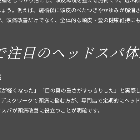
しょう。例えば、施術後に頭皮のべたつきやかゆみが解消
毎月のヘッドスパで得られる効果の変化
で、頭痛改善だけでなく、全体的な頭皮・髪の健康維持に
ヘッドスパの定期利用が頭痛改善に有効
頭皮や髪の健康維持にヘッドスパが最適
ヘッドスパでリラクゼーションを習慣化
で注目のヘッドスパ体
西船橋の専門店が提案する施術頻度の目安
頭皮洗浄ヘッドスパの持続効果とは
30分のヘッドスパでも頭痛改善は期待できる
感
短時間ヘッドスパで感じる頭痛軽減効果
頭が軽くなった」「目の奥の重さがすっきりした」と実感
30分施術でも実感できるリラックス体験
、デスクワークで頭痛に悩む方が、専門店で定期的にヘッ
ドスパが頭痛改善に役立つことが明確です。
ヘッドスパ専門店の時短メニューの魅力
忙しい方におすすめの効率的なケア方法
頭皮洗浄とリフレッシュを両立する工夫