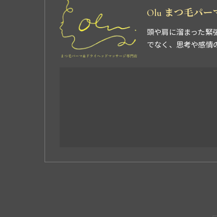
Olu まつ毛パ
頭や肩に溜まった緊
でなく、思考や感情