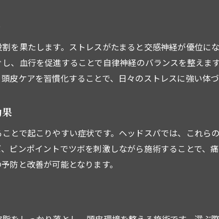
ヘッドスパで頭皮と脳の緊張をほぐそう
頭痛軽減に役立つヘッドスパの施術ポイント
ト
頭皮洗浄や血流促進で健康をサポート
役割を果たします。ストレスがたまると交感神経が優位に
実感できるヘッドスパの長期的な効果
ぐし、血行を促進することで自律神経のバランスを整えま
ヘッドスパの科学的根拠と利用のコツ
。頭皮ケアを習慣化することで、日々のストレスに強い体づ
頭皮洗浄で感じるヘッドスパのリラックス効果
頭皮洗浄ヘッドスパが与える癒しの時間
効果
リラクゼーション重視のヘッドスパ施術法
ることで起こりやすい症状です。ヘッドスパでは、これら
ご予約はこちら
ご予約はこちら
頭皮の汚れ除去で心身のすっきり感を実感
ば、ピンポイントでツボを刺激しながら施術することで、痛
の予防と改善が可能となります。
ヘッドスパ専門店の頭皮洗浄体験の魅力
頭皮ケアで健康維持と頭痛対策を両立
ヘッドスパで自律神経バランスを整える
ヘッドスパは毎月の施術で変化を実感できるか
皮脂をしっかり落とし、頭皮環境を整える施術です。選ぶ