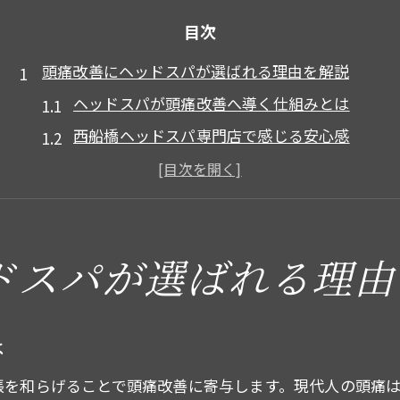
目次
頭痛改善にヘッドスパが選ばれる理由を解説
ヘッドスパが頭痛改善へ導く仕組みとは
西船橋ヘッドスパ専門店で感じる安心感
脳のリフレッシュに役立つヘッドスパ体験
頭皮ケアでストレス軽減と健康サポート
ヘッドスパがもたらす緊張型頭痛への効果
頭皮洗浄ヘッドスパの特徴と選び方
ドスパが選ばれる理由
西船橋駅エリアで注目のヘッドスパ体験談
利用者の声からわかるヘッドスパの実感
は
頭痛改善に成功したヘッドスパ活用例
張を和らげることで頭痛改善に寄与します。現代人の頭痛
ヘッドスパ専門店での体験の流れを紹介