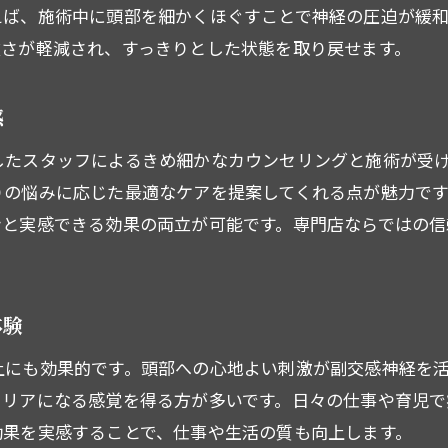
えば、施術中に頭部を細かくほぐすことで神経の圧迫が緩
ヘッドスパで得られるリラクゼーション効果
重さが軽減され、すっきりとした状態を取り戻せます。
頭皮洗浄ヘッドスパの人気の理由とは
西船橋のヘッドスパ施術が選ばれる要因
感
ヘッドスパとマッサージの違いを知るメリット
したスタッフによるきめ細かなカウンセリングと施術が受
ヘッドスパとマッサージの施術内容を比較
りの悩みに応じた最適なケアを提案してくれる点が魅力で
頭痛改善に効果的な施術の選び方は
ンと実感できる効果の両立が可能です。専門店ならではの
ヘッドスパ専門店で体験する独自の技術
マッサージとの違いを理解する重要性
脳と頭皮に働きかけるヘッドスパの特徴
体験
ヘッドスパとマッサージの併用ポイント
上にも効果的です。頭部への心地よい刺激が副交感神経を
慢性的な頭痛なら試したいヘッドスパの効果
クリアになる感覚を得る方が多いです。日々の仕事や育児で
慢性的な頭痛に悩む方のヘッドスパ活用術
効果を実感することで、仕事や生活の質も向上します。