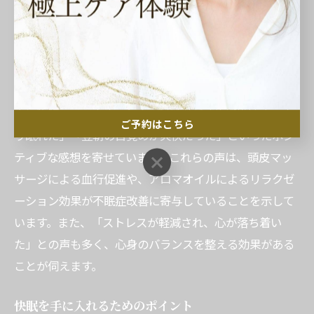
している」と感じており、快眠を手に入れるための新し
い選択肢として、非常に注目されています。
体験者の声から見るヘッドスパの効果
ヘッドスパを実際に体験した方々の声は、その効果を如
実に物語っています。多くの利用者が「施術後はぐっす
ご予約はこちら
り眠れた」「翌朝の目覚めが爽快だった」といったポジ
ティブな感想を寄せています。これらの声は、頭皮マッ
ご予約はこちら
サージによる血行促進や、アロマオイルによるリラクゼ
ーション効果が不眠症改善に寄与していることを示して
います。また、「ストレスが軽減され、心が落ち着い
た」との声も多く、心身のバランスを整える効果がある
ことが伺えます。
快眠を手に入れるためのポイント