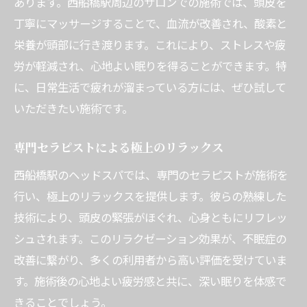
あります。西船橋駅周辺のサロンでの施術では、頭皮を
西船橋で味わう安眠への道
丁寧にマッサージすることで、血流が改善され、酸素と
不眠症を根本から改善する施術
栄養が頭部に行き渡ります。これにより、ストレスや疲
頭皮マッサージの効果を実感する
労が軽減され、心地よい眠りを得ることができます。特
施術の流れとその効果的な作用
に、日常生活で疲れが溜まっている方には、ぜひ試して
いただきたい施術です。
西船橋のヘッドスパを試す理由
西船橋ヘッドスパで深い眠りを実現
専門セラピストによる極上のリラックス
深い眠りをもたらすヘッドスパ技術
西船橋駅のヘッドスパでは、専門のセラピストが施術を
不眠改善を目指すための施術内容
行い、極上のリラックスを提供します。彼らの熟練した
西船橋駅で体験する特別なリラクゼーショ
技術により、頭皮の緊張がほぐれ、心身ともにリフレッ
ン
シュされます。このリラクゼーション効果が、不眠症の
施術後の快眠を目指すためのポイント
改善に繋がり、多くの利用者から高い評価を受けていま
アロマオイルの香りで心地よい眠り
す。施術後の心地よい疲労感と共に、深い眠りを体感で
快眠効果を高めるための施術法
きることでしょう。