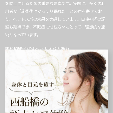
を向上させるための重要な要素です。実際に、多くの利
用者が「施術後はぐっすり眠れた」との声を寄せてお
り、ヘッドスパの効果を実感しています。自律神経の調
整も期待でき、不眠症に悩む方々にとって、理想的な施
術となっています。
西船橋駅で試すヘッドスパの魅力
西船橋駅で受けられるヘッドスパの魅力は、何と言って
もそのリラクゼーション効果にあります。頭皮マッサー
ジによる血行促進はもちろんのこと、心地よい香りのア
ロマオイルが心身をリラックスさせます。これにより、
日常のストレスを解消し、深い眠りを促します。また、
施術は個々のニーズに合わせて調整されるため、より効
果的です。多くの利用者が「施術後の目覚めがすっきり