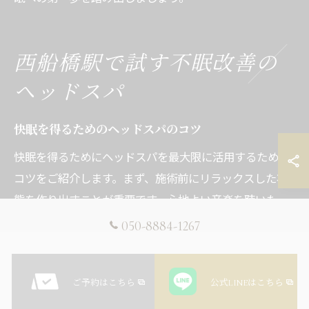
西船橋駅で試す不眠改善の
ヘッドスパ
快眠を得るためのヘッドスパのコツ
快眠を得るためにヘッドスパを最大限に活用するための
コツをご紹介します。まず、施術前にリラックスした状
態を作り出すことが重要です。心地よい音楽を聴いた
り、深呼吸をして心を落ち着けましょう。施術中は、頭
050-8884-1267
皮のマッサージに集中し、日常のストレスを忘れること
が大切です。アロマオイルの香りを楽しむことで、さら
にリラクゼーション効果が高まります。施術後は、しば
ご予約はこちら
公式LINEはこちら
らく静かな時間を過ごし、心身の変化を感じ取ること