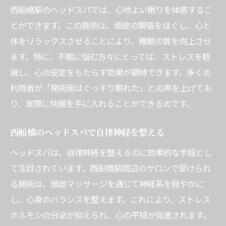
西船橋駅で試すヘッドスパの魅力
西船橋駅のヘッドスパでは、心地よい眠りを体感するこ
体験者の声から見るヘッドスパの効果
とができます。この施術は、頭皮の緊張をほぐし、心と
快眠を手に入れるためのポイント
体をリラックスさせることにより、睡眠の質を向上させ
ます。特に、不眠に悩む方々にとっては、ストレスを軽
不眠を解消する西船橋のヘッドスパ技
減し、心の安定をもたらす効果が期待できます。多くの
西船橋のヘッドスパで深い眠りを実現
利用者が「施術後はぐっすり眠れた」との声を上げてお
不眠症改善に有効な技術の秘密
り、実際に快眠を手に入れることができるのです。
頭皮マッサージで血行を促進する効果
ストレスを軽減するための施術方法
西船橋のヘッドスパで自律神経を整える
快眠を得るためのポイントとコツ
ヘッドスパは、自律神経を整えるのに効果的な手段とし
体調を整えるためのヘッドスパ技術
て注目されています。西船橋駅周辺のサロンで受けられ
快眠を促す西船橋駅のヘッドスパ効果
る施術は、頭皮マッサージを通じて神経系を穏やかに
西船橋駅で快眠を目指すヘッドスパ
し、心身のバランスを整えます。これにより、ストレス
ホルモンの分泌が抑えられ、心の平穏が促進されます。
アロマセラピーがもたらす安眠効果