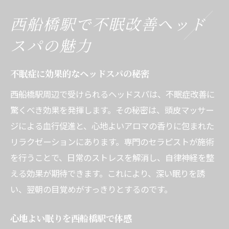
血行促進で快眠を促すヘッドスパ
専門セラピストによる極上のリラックス
西船橋駅で不眠改善ヘッド
西船橋のヘッドスパで快眠を手に入れる
スパの魅力
快眠効果の高いヘッドスパの特徴
西船橋で味わう深いリラックス体験
不眠症に効果的なヘッドスパの秘密
不眠改善に役立つマッサージ技術
西船橋駅周辺で受けられるヘッドスパは、不眠症改善に
ヘッドスパでストレスを解消する方法
驚くべき効果を発揮します。その秘密は、頭皮マッサー
アロマオイルが導く心地よい眠り
ジによる血行促進と、心地よいアロマの香りに包まれた
リラクゼーションにあります。専門のセラピストが施術
ヘッドスパ体験で得られる安眠効果
を行うことで、日常のストレスを解消し、自律神経を整
不眠に効く西船橋駅のヘッドスパ体験
える効果が期待できます。これにより、深い眠りを誘
西船橋駅で受ける効果的なヘッドスパ
い、翌朝の目覚めがすっきりとするのです。
快眠をサポートする施術内容とは
不眠症改善を目指すリラクゼーション
心地よい眠りを西船橋駅で体感