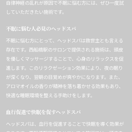
自律神経の乱れが原因で不眠に悩む方には、ぜひ一度試
自律神経を整える施術のメカニズム
していただきたい施術です。
快眠を実現するためのサポート内容
専門セラピストによる確かな技術
不眠に悩む人必見のヘッドスパ
施術後の体調改善を実感する方法
不眠に悩む方にとって、ヘッドスパは救世主とも言える
西船橋で心地よい眠りを誘うヘッドスパ
存在です。西船橋駅のサロンで提供される施術は、頭皮
快眠を引き出すヘッドスパの魅力
を優しくマッサージすることで、心身のリラックスを促
不眠を和らげるリラクゼーション体験
進します。このリラクゼーション効果により、夜の眠り
西船橋のヘッドスパで得られる効果
が深くなり、翌朝の目覚めが爽やかになります。また、
アロマオイルの香りが精神を落ち着かせる効果もあり、
専門セラピストによる施術の詳細
快適な睡眠環境を整える手助けをします。
心身を癒すための効果的な方法
施術後の変化を体感するための秘訣
血行促進で快眠を促すヘッドスパ
西船橋駅で試す不眠改善のヘッドスパ
ヘッドスパは、血行を促進することで快眠を導く効果が
快眠を得るためのヘッドスパのコツ