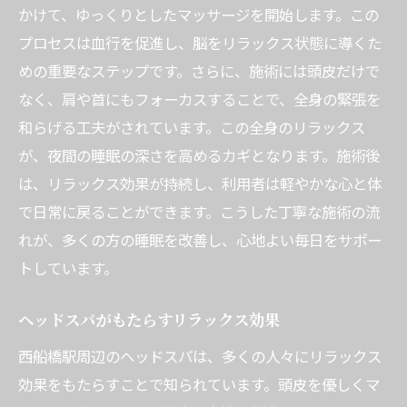
かけて、ゆっくりとしたマッサージを開始します。この
自宅でできる簡単セルフケア
プロセスは血行を促進し、脳をリラックス状態に導くた
専門家の監修による安心施術
めの重要なステップです。さらに、施術には頭皮だけで
西船橋駅発のヘッドスパがもたらす安眠効果
なく、肩や首にもフォーカスすることで、全身の緊張を
ヘッドスパが安眠に導く理由
和らげる工夫がされています。この全身のリラックス
心地よい眠りを実現する施術のポイント
が、夜間の睡眠の深さを高めるカギとなります。施術後
専門家の知識による安眠サポート
は、リラックス効果が持続し、利用者は軽やかな心と体
で日常に戻ることができます。こうした丁寧な施術の流
ヘッドスパ後の快適な眠りを体感しよう
れが、多くの方の睡眠を改善し、心地よい毎日をサポー
安眠を妨げる要因とその対策
トしています。
施術後のリラックス持続方法
体験者多数西船橋駅のヘッドスパで朝の目覚め
ヘッドスパがもたらすリラックス効果
がすっきり
西船橋駅周辺のヘッドスパは、多くの人々にリラックス
朝の目覚めが変わるヘッドスパの効果
効果をもたらすことで知られています。頭皮を優しくマ
体験者が語る施術後の変化