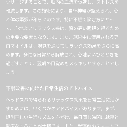
ッサージすることで、脳内の血流を促進し、ストレスを
スッキリ目覚めるための習慣
軽減します。この施術により、自律神経が整えられ、心
セラピストが教える目覚めのコツ
と体の緊張が和らぐのです。特に不眠で悩む方にとっ
実際の体験をもとにしたリラクゼーション
て、心地よいリラックス感は、質の高い睡眠を得るため
の重要な要素となります。また、施術中に使用されるア
施術後の爽快感を保つための方法
ロマオイルは、嗅覚を通じてリラックス効果をさらに高
ストレス解消に最適西船橋駅のヘッドスパで心
めます。多忙な日常から解放され、心地よいひとときを
の平穏を
過ごすことで、翌朝の目覚めもスッキリとすることでし
心の平穏を取り戻すヘッドスパの魅力
ょう。
ストレスを解消するための施術内容
ヘッドスパが心に与える影響
不眠改善に向けた日常生活のアドバイス
日常生活でのストレス管理法
ヘッドスパで得られるリラックス効果を日常生活に活か
心と体のバランスを整えるアプローチ
すためには、いくつかのアドバイスがあります。まず、
ストレスに強くなるためのヒント
規則正しい生活リズムを心がけ、毎日同じ時間に就寝と
起床をすることが大切です。また、就寝前のスマートフ
日常の疲れを癒す西船橋駅のヘッドスパで快適