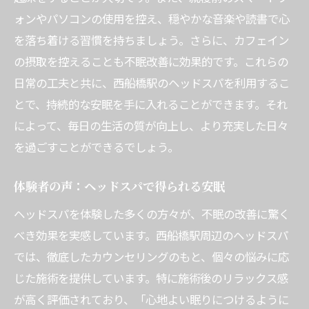
ォンやパソコンの使用を控え、穏やかな音楽や読書で心
な夜を
を落ち着ける習慣を持ちましょう。さらに、カフェイン
日常疲れを癒すヘッドスパの実力
の摂取を控えることも不眠改善に効果的です。これらの
快適な夜を迎えるための施術方法
日常の工夫と共に、西船橋駅のヘッドスパを利用するこ
疲労回復に最適なリラクゼーション
とで、持続的な安眠を手に入れることができます。それ
専門家が推奨する疲れ対策
によって、毎日の生活の質が向上し、より充実した日々
疲れた心と体を取り戻す方法
を過ごすことができるでしょう。
施術後のリフレッシュ感を長持ちさせるに
は
体験者の声：ヘッドスパで得られる安眠
ヘッドスパを体験した多くの方々が、不眠の改善に驚く
べき効果を実感しています。西船橋駅周辺のヘッドスパ
では、徹底したカウンセリングのもと、個々の悩みに応
じた施術を提供しています。特に施術後のリラックス感
が高く評価されており、「心地よい眠りにつけるように