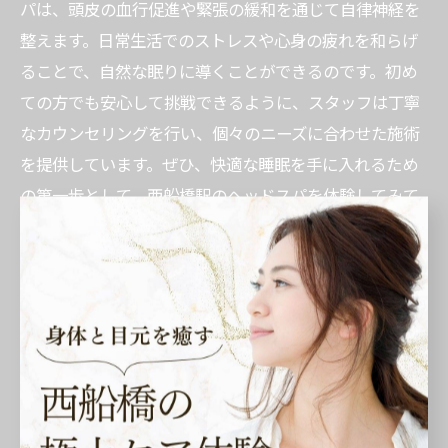
パは、頭皮の血行促進や緊張の緩和を通じて自律神経を
整えます。日常生活でのストレスや心身の疲れを和らげ
ることで、自然な眠りに導くことができるのです。初め
ての方でも安心して挑戦できるように、スタッフは丁寧
なカウンセリングを行い、個々のニーズに合わせた施術
を提供しています。ぜひ、快適な睡眠を手に入れるため
の第一歩として、西船橋駅のヘッドスパを体験してみて
ください。
口コミで人気のヘッドスパ体験談
西船橋駅周辺のヘッドスパは、多くの口コミで高評価を
得ています。利用者の体験談では、「施術後のリラック
ス感が素晴らしい」という声が多く聞かれます。特に、
頭皮マッサージを受けた後には、身体全体が軽くなり、
その夜の睡眠が深く快適になると感じる方が増えていま