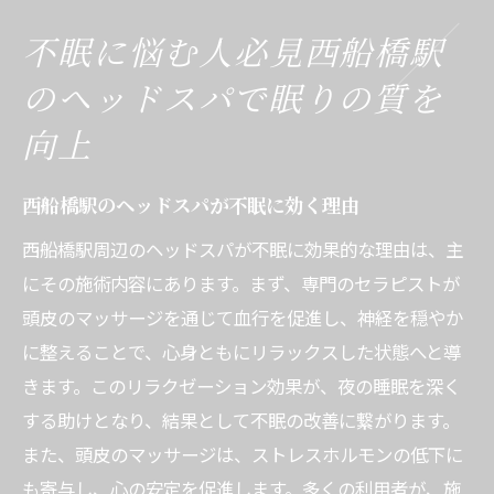
体験者の声：ヘッドスパで得られる安眠
不眠に悩む人必見西船橋駅
専門家が語るヘッドスパの効果
のヘッドスパで眠りの質を
西船橋駅周辺で話題のヘッドスパがあなたの不
向上
眠を解消
不眠の原因とヘッドスパの解決法
西船橋駅のヘッドスパが不眠に効く理由
西船橋駅近くの人気ヘッドスパ店舗紹介
西船橋駅周辺のヘッドスパが不眠に効果的な理由は、主
初めての方でも安心の施術プロセス
にその施術内容にあります。まず、専門のセラピストが
ヘッドスパが提供する多様なリラクゼーシ
頭皮のマッサージを通じて血行を促進し、神経を穏やか
ョン
に整えることで、心身ともにリラックスした状態へと導
不眠改善に挑戦するための第一歩
きます。このリラクゼーション効果が、夜の睡眠を深く
口コミで人気のヘッドスパ体験談
する助けとなり、結果として不眠の改善に繋がります。
熟練セラピストによる西船橋駅のヘッドスパで
また、頭皮のマッサージは、ストレスホルモンの低下に
リラックス
も寄与し、心の安定を促進します。多くの利用者が、施