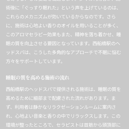
術後に「ぐっすり眠れた」という声を上げているのは、
専門セラピストによる安心の施術
これらのメカニズムが効いているからなのです。さら
リラックス効果を最大化する技術
に、施術は心地よい香りのオイルを用いることが多く、
熟練の技が生む心地よいリズム
このアロマセラピー効果もまた、精神を落ち着かせ、睡
セラピストから学ぶホームケアの秘訣
眠の質を向上させる要因となっています。西船橋駅のヘ
施術前後の注意点と心構え
ッドスパは、こうした多角的なアプローチで不眠に悩む
セラピストが推奨するリラックス方法
方々をサポートしています。
頭皮の血流を促進するヘッドスパで心地よい眠
りを手に入れよう
睡眠の質を高める施術の流れ
頭皮マッサージのメカニズム
西船橋駅のヘッドスパで提供される施術は、睡眠の質を
血流促進で得られる健康効果
高めるために細部まで配慮された流れがあります。ま
ず、利用者は静かなリラクゼーションルームに案内さ
日常のストレスを解消するための方法
れ、心地よい音楽と香りの中でリラックスします。この
ヘッドスパと他のリラックスメソッドの違
環境が整ったところで、セラピストは首筋から頭頂部に
い