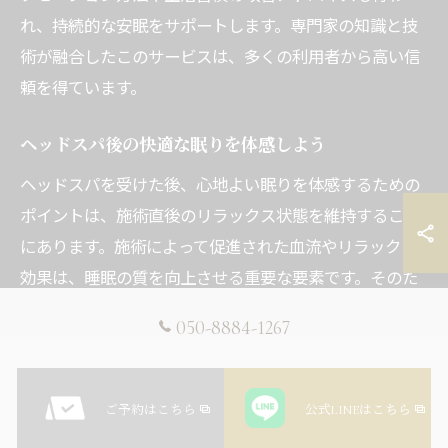
れ、持続的な安眠をサポートします。専門家の知識と技
術が融合したこのサービスは、多くの利用者から高い信
頼を得ています。
ヘッドスパ後の快適な眠りを体感しよう
ヘッドスパを受けた後、心地よい眠りを体感するための
ポイントは、施術直後のリラックス状態を維持すること
にあります。施術によって促進された血流やリラックス
効果は、睡眠の質を向上させる重要な要素です。そのた
め、施術後は無理なくリラックスした状態を続けること
050-8884-1267
が推奨されます。例えば、ぬるめのお風呂に入り、身体
を温めることで、さらなるリラックスが期待できます。
ヘッドスパの効果を最大限に活かすために、日常の中で
ご予約はこちら
公式LINEはこちら
もリラックスを意識した生活を心がけましょう。このよ