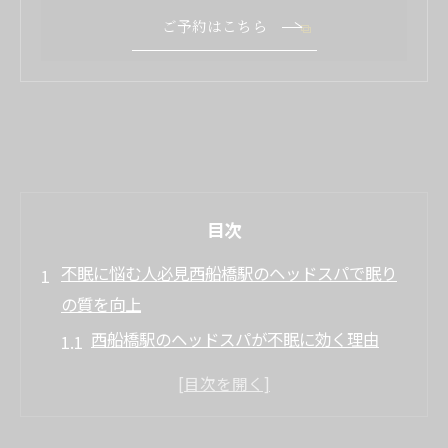
ご予約はこちら
目次
不眠に悩む人必見西船橋駅のヘッドスパで眠り
の質を向上
西船橋駅のヘッドスパが不眠に効く理由
睡眠の質を高める施術の流れ
ヘッドスパがもたらすリラックス効果
不眠改善に向けた日常生活のアドバイス