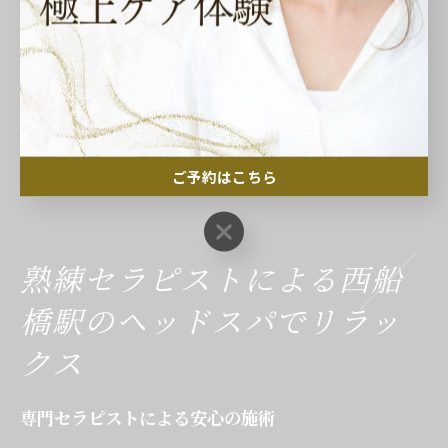
す。また、「定期的な施術で不眠が改善された」といっ
た具体的な効果を感じた方も少なくありません。口コミ
を参照することで、初めての方でも安心して試せます
し、自分に合った施術を見つける手助けとなるでしょ
う。実際に体験した人々の声を参考にしながら、自分自
ご予約はこちら
身の睡眠改善に向けて一歩を踏み出してみましょう。
ご予約はこちら
熟練セラピストによる西船
橋駅のヘッドスパでリラッ
クス
専門セラピストによる安心の施術