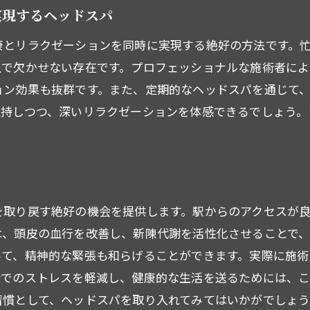
船橋駅でのヘッドスパが与えるストレス軽減効果
実現するヘッドスパ
ヘッドスパで日々のストレスを軽減する方法
康とリラクゼーションを同時に実現する絶好の方法です。
西船橋駅での体験で自律神経を整える
上で欠かせない存在です。プロフェッショナルな施術者に
忙しい生活に癒しを提供するヘッドスパ
ョン効果も抜群です。また、定期的なヘッドスパを通じて
維持しつつ、深いリラクゼーションを体感できるでしょう。
ストレス解消に効くヘッドマッサージの効果
プロが教えるストレスフリーな生活のポイント
ヘッドスパで心身共にリラックスする方法
を取り戻す絶好の機会を提供します。駅からのアクセスが
は、頭皮の血行を改善し、新陳代謝を活性化させることで
って、精神的な緊張も和らげることができます。実際に施
会でのストレスを軽減し、健康的な生活を送るためには、
習慣として、ヘッドスパを取り入れてみてはいかがでしょ