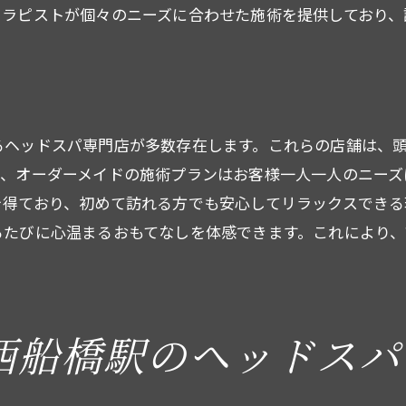
セラピストが個々のニーズに合わせた施術を提供しており、
リラックスと美容を両立するヘッドスパ
西船橋駅で感じる極上のリラクゼーション
頭皮の健康を守るプロの施術
リラクゼーション効果を高める施術の秘密
るヘッドスパ専門店が多数存在します。これらの店舗は、
頭皮ケアと心の癒しを同時に感じるひととき
に、オーダーメイドの施術プランはお客様一人一人のニーズ
めてでも安心！西船橋駅ヘッドスパのプロフェッショナル
を得ており、初めて訪れる方でも安心してリラックスできる
初めてのヘッドスパでも安心の理由
るたびに心温まるおもてなしを体感できます。これにより
西船橋駅で受けるプロの施術の魅力
初心者におすすめのヘッドスパ体験
プロフェッショナルが提供する安心施術
西船橋駅のヘッドスパ
初めての方でもリラックスできるサロンの選び方
西船橋駅のヘッドスパで感じるプロの技