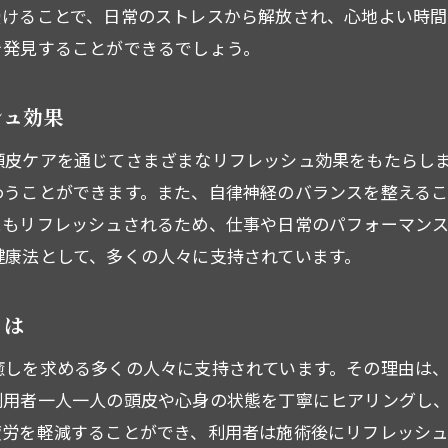
受けることで、日常のストレスから解放され、心地よい時間
心を癒すひととき、西船橋駅のヘッドスパ
を発見することができるでしょう。
頭皮ケアとメンタルケアを同時に行う方法
ロが教えるヘッドスパで得られる驚きの効果
シュ効果
ヘッドスパで感じる心地よいリラックス効果
頭皮ケアを通じてさまざまなリフレッシュ効果をもたらし
プロの施術で頭皮の健康を促進する方法
わうことができます。また、自律神経のバランスを整える
ヘッドスパがもたらす不眠解消の効果
にもリフレッシュされるため、仕事や日常のパフォーマン
西船橋駅で受けられる専門的な施術の特徴
健康法として、多くの人々に支持されています。
プロが教える自宅でできるヘッドケア
ヘッドスパで得る疲労回復効果とは
とは
しい日常から解放される西船橋駅のヘッドスパ
癒しを求める多くの人々に支持されています。その理由は
日常のストレスを解消するためのヘッドスパ
利用者一人一人の頭皮や心身の状態を丁寧にヒアリングし
西船橋駅でリラックスできるヘッドスパの理由
疲労を軽減することができ、利用者は施術後にリフレッシュ