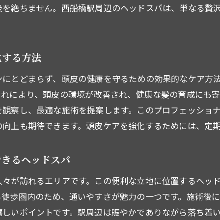
後を絶ちません。西船橋駅周辺のヘッドスパは、単なる贅
ヘッドスパで感じる心身のリフレッシュ
忙しい人にこそおすすめのヘッドスパ体験
気軽に通える西船橋駅のヘッドスパの魅力
化する方法
日々の疲れをリセットするヘッドスパの効果
ンにとどまらず、頭皮の健康を守るための効果的なケア方
ッドスパでリフレッシュ！西船橋駅の注目スポット
これにより、頭皮の環境が改善され、健康な髪の育成にも寄
西船橋駅周辺で人気のヘッドスパスポット紹介
を観察し、最適な施術を提案します。このプロフェッショ
初めての方でも安心して利用できるサロン
の向上も期待できます。頭皮ケアを強化するためには、定
プロフェッショナルな施術が受けられる場所
ご予約はこちら
ご予約はこちら
西船橋駅のおすすめヘッドスパ店特集
できるヘッドスパ
リピーター続出のヘッドスパスポットの秘密
人々が訪れるエリアです。この便利な立地に位置するヘッ
ヘッドスパで日常を忘れるひとときを
ら徒歩圏内のため、通いやすさが魅力の一つです。施術後
船橋駅のヘッドスパで頭皮ケアとリラクゼーションを同時
嬉しいポイントです。駅周辺は賑やかでありながら落ち着
頭皮マッサージで得られる美容効果