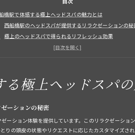
目次
船橋駅で体感する極上ヘッドスパの魅力とは
西船橋駅のヘッドスパが提供するリラクゼーションの秘
極上のヘッドスパで得られるリフレッシュ効果
西船橋駅のヘッドスパで癒される理由とは
極上のヘッドスパ施術で頭皮ケアを強化する方法
西船橋駅のアクセス良好な立地で体験できるヘッドスパ
地元で人気のヘッドスパ専門店の魅力
する極上ヘッドスパの
皮と心を癒す西船橋駅のヘッドスパ体験
頭皮健康とリラクゼーションの両立を実現するヘッドス
クゼーションの秘密
西船橋駅で心と体のバランスを整える
クゼーション体験を提供しています。このリラクゼーショ
プロの施術で心地よさを体感するヘッドスパ体験
ひとりの頭皮の状態やリクエストに応じたカスタマイズさ
ヘッドスパがもたらすストレス解消効果