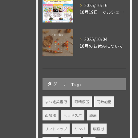
2025/10/16
10月19日 マルシェ出店致します♪
2025/10/04
10月のお休みについて
タグ
Tags
まつ毛美容液
眼精疲労
同時施術
西船橋
ヘッドスパ
頭痛
リフトアップ
リンパ
脳疲労